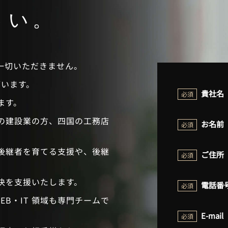
さい。
一切いただきません。
ざいます。
貴社名
必須
ます。
の建設業の方、四国の工務店
お名前
必須
。
後継者を育てる支援や、後継
ご住所
必須
決を⽀援いたします。
電話番
必須
EB・IT 領域も専⾨チームで
E-mail
必須