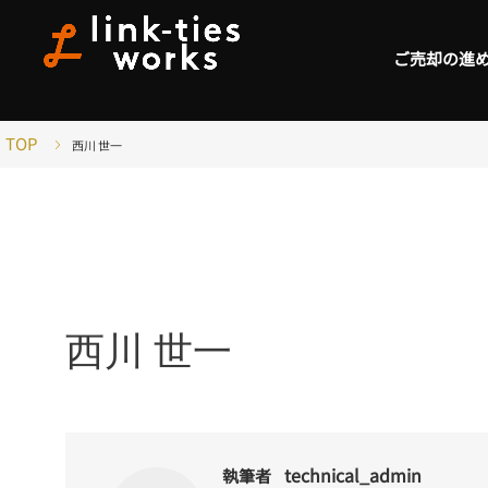
ご売却の進
TOP
西川 世一
西川 世一
technical_admin
執筆者