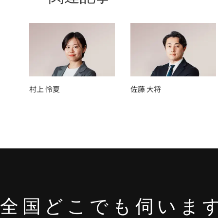
村上 怜夏
佐藤 大将
全国どこでも
伺いま