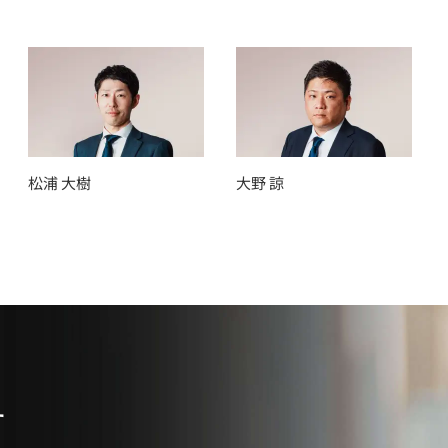
松浦 大樹
大野 諒
す