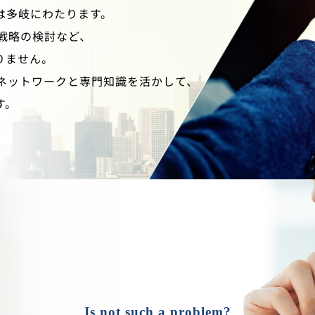
は多岐にわたります。
戦略の検討など、
りません。
ネットワークと専門知識を活かして、
す。
Is not such a problem?