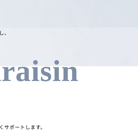
対し、
raisin
広くサポートします。