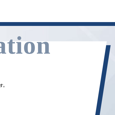
ation
す。